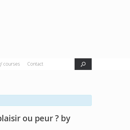
g/ courses
Contact
aisir ou peur ? by