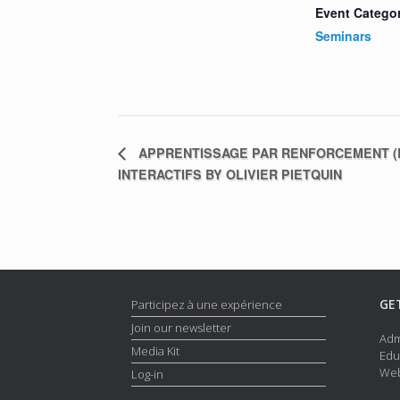
Event Catego
Seminars
APPRENTISSAGE PAR RENFORCEMENT (D
INTERACTIFS BY OLIVIER PIETQUIN
GE
Participez à une expérience
Join our newsletter
Adm
Media Kit
Edu
Web
Log-in