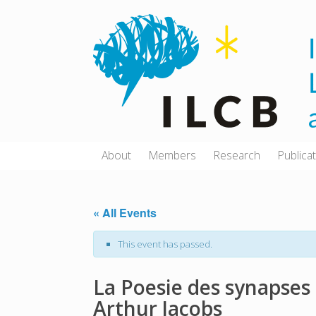
Skip
to
content
About
Members
Research
Publica
« All Events
This event has passed.
La Poesie des synapses
Arthur Jacobs