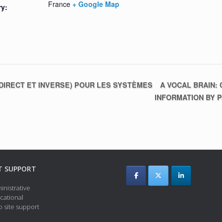
France
+ Google Map
ry:
A VOCAL BRAIN:
IRECT ET INVERSE) POUR LES SYSTÈMES
INFORMATION BY 
T SUPPORT
inistrative
cational
 site support