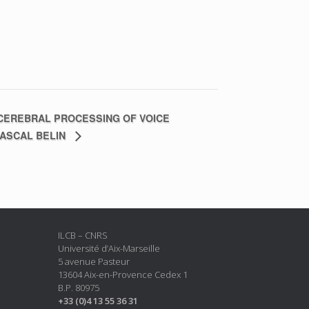
 CEREBRAL PROCESSING OF VOICE
PASCAL BELIN
ILCB – CNRS
Université d’Aix-Marseille
5 avenue Pasteur
13604 Aix-en-Provence Cedex 1
B.P. 80975
+33 (0)4 13 55 36 31