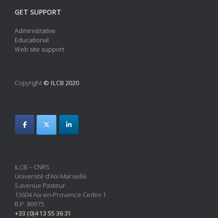
GET SUPPORT
Administrative
Educational
Web site support
Copyright
© ILCB 2020
ILCB – CNRS
Université d’Aix-Marseille
5 avenue Pasteur
13604 Aix-en-Provence Cedex 1
B.P. 80975
+33 (0)4 13 55 36 31