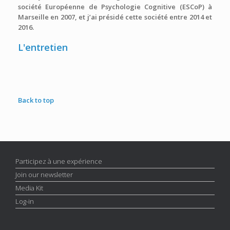
société Européenne de Psychologie Cognitive (ESCoP) à
Marseille en 2007, et j’ai présidé cette société entre 2014 et
2016.
L'entretien
Back to top
Participez à une expérience
Join our newsletter
Media Kit
Log-in