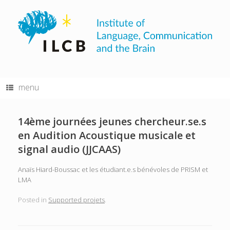
Skip
to
content
menu
14ème journées jeunes chercheur.se.s
en Audition Acoustique musicale et
signal audio (JJCAAS)
Anaïs Hiard-Boussac et les étudiant.e.s bénévoles de PRISM et
LMA
Posted in
Supported projets
.