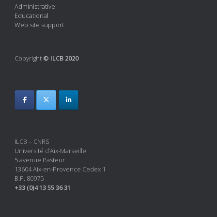
Administrative
Educational
Web site support
Copyright
© ILCB 2020
ILCB – CNRS
Université d’Aix-Marseille
5 avenue Pasteur
13604 Aix-en-Provence Cedex 1
B.P. 80975
+33 (0)4 13 55 36 31