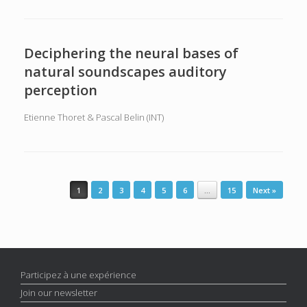
Deciphering the neural bases of
natural soundscapes auditory
perception
Etienne Thoret & Pascal Belin (INT)
Post navigation
1
2
3
4
5
6
…
15
Next »
Participez à une expérience
Join our newsletter