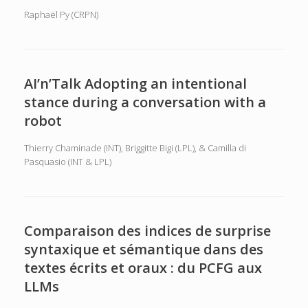
Raphaël Py (CRPN)
AI’n’Talk Adopting an intentional
stance during a conversation with a
robot
Thierry Chaminade (INT), Briggitte Bigi (LPL), & Camilla di
Pasquasio (INT & LPL)
Comparaison des indices de surprise
syntaxique et sémantique dans des
textes écrits et oraux : du PCFG aux
LLMs