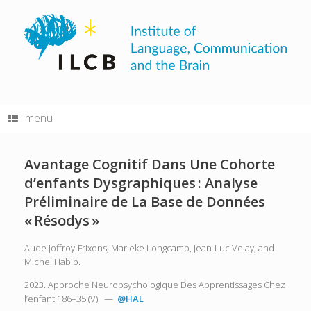
Skip
to
content
menu
Avantage Cognitif Dans Une Cohorte
d’enfants Dysgraphiques : Analyse
Préliminaire de La Base de Données
« Résodys »
Aude Joffroy-Frixons, Marieke Longcamp, Jean-Luc Velay, and
Michel Habib.
2023. Approche Neuropsychologique Des Apprentissages Chez
l’enfant 186–35 (V). —
@HAL