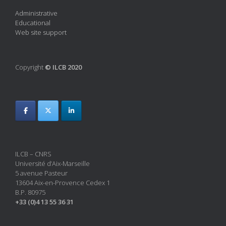
Administrative
Educational
Web site support
Copyright
© ILCB 2020
ILCB – CNRS
Université d’Aix-Marseille
5 avenue Pasteur
13604 Aix-en-Provence Cedex 1
B.P. 80975
+33 (0)4 13 55 36 31