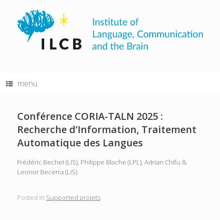
Skip
to
content
menu
Conférence CORIA-TALN 2025 :
Recherche d’Information, Traitement
Automatique des Langues
Frédéric Bechet (LIS), Philippe Blache (LPL), Adrian Chifu &
Leonor Becerra (LIS)
Posted in
Supported projets
.