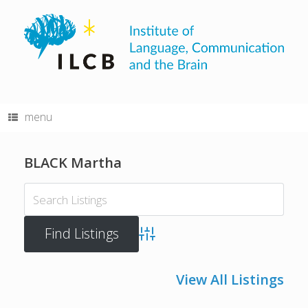
Skip
to
content
menu
BLACK Martha
Advanced Search
View All Listings