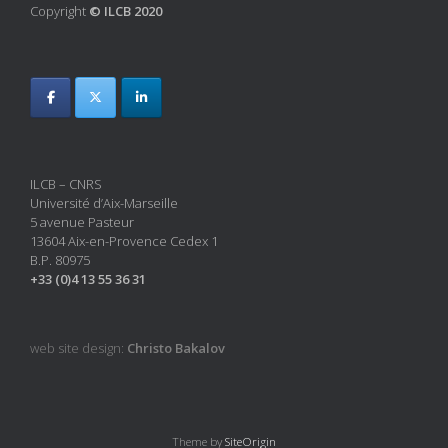
Copyright
© ILCB 2020
ILCB – CNRS
Université d’Aix-Marseille
5 avenue Pasteur
13604 Aix-en-Provence Cedex 1
B.P. 80975
+33 (0)4 13 55 36 31
web site design:
Christo Bakalov
Theme by
SiteOrigin