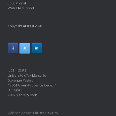
Educational
Web site support
Copyright
© ILCB 2020
ILCB – CNRS
Université d’Aix-Marseille
5 avenue Pasteur
13604 Aix-en-Provence Cedex 1
B.P. 80975
+33 (0)4 13 55 36 31
web site design:
Christo Bakalov