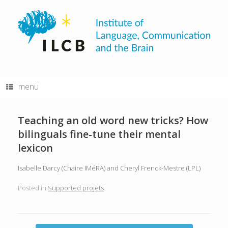
Skip
to
content
menu
Teaching an old word new tricks? How
bilinguals fine-tune their mental
lexicon
Isabelle Darcy (Chaire IMéRA) and Cheryl Frenck-Mestre (LPL)
Posted in
Supported projets
.
Post navigation